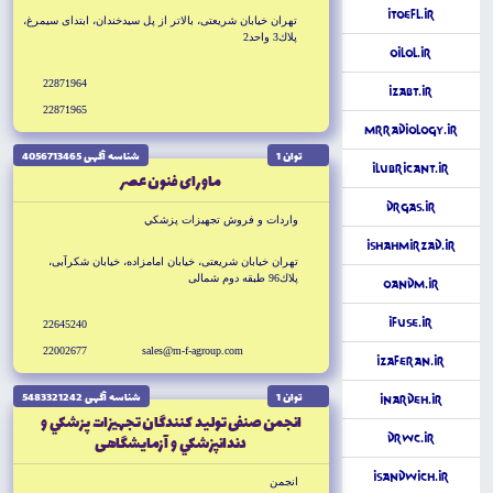
iToefl.ir
تهران خيابان شريعتى، بالاتر از پل سيدخندان، ابتداى سيمرغ،
پلاك3 واحد2
OilOl.ir
22871964
iZabt.ir
22871965
MrRadiology.ir
توان 1
شناسه آگهى 4056713465
iLubricant.ir
ماوراى فنون عصر
DrGas.ir
واردات و فروش تجهيزات پزشكي
iShahmirzad.ir
تهران خيابان شريعتى، خيابان امامزاده، خيابان شكرآبى،
پلاك96 طبقه دوم شمالى
OandM.ir
iFuse.ir
22645240
22002677
sales@m-f-agroup.com
iZaferan.ir
توان 1
شناسه آگهى 5483321242
iNardeh.ir
انجمن صنفى توليد كنندگان تجهيزات پزشكي و
دندانپزشكي و آزمايشگاهى
DrWC.ir
iSandwich.ir
انجمن