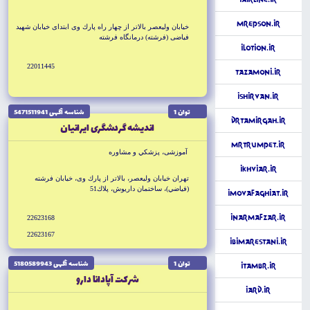
MrEpson.ir
خيابان وليعصر بالاتر از چهار راه پارك وى ابتداى خيابان شهيد
فياضى (فرشته) درمانگاه فرشته
iLotion.ir
22011445
Tazamoni.ir
iShirvan.ir
توان 1
شناسه آگهى 5471511941
DrTamirgah.ir
انديشه گردشگرى ايرانيان
MrTrumpet.ir
آموزشى، پزشكي و مشاوره
iKhviar.ir
تهران خيابان وليعصر، بالاتر از پارك وى، خيابان فرشته
(فياضي)، ساختمان داريوش، پلاك51
iMovafaghiat.ir
iNarmafzar.ir
22623168
22623167
iBimarestani.ir
توان 1
شناسه آگهى 5180589943
iTambr.ir
شركت آپادانا دارو
iArd.ir