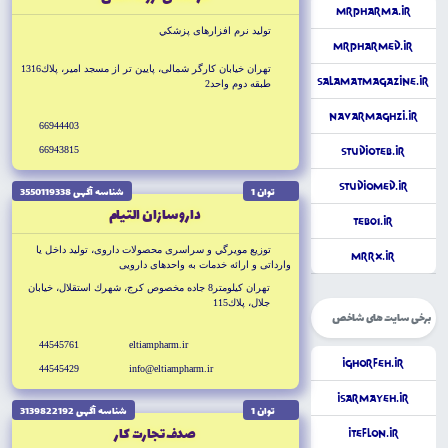
MrPharma.ir
توليد نرم افزارهاى پزشكي
MrPharmed.ir
تهران خيابان كارگر شمالى، پايين تر از مسجد امير، پلاك1316
SalamatMagazine.ir
طبقه دوم واحد2
NavarMaghzi.ir
66944403
66943815
StudioTeb.ir
StudioMed.ir
توان 1
شناسه آگهى 3550119338
دارو سازان التيام
Teb01.ir
توزيع مويرگي و سراسرى محصولات داروى، توليد داخل يا
MrRX.ir
وارداتى و ارائه خدمات به واحدهاى دارويى
تهران كيلومتر8 جاده مخصوص كرج، شهرك استقلال، خيابان
جلال، پلاك115
برخی سایت های شاخص
44545761
eltiampharm.ir
iGhorfeh.ir
44545429
info@eltiampharm.ir
iSarmayeh.ir
توان 1
شناسه آگهى 3139822192
صدف تجارت كار
iTeflon.ir