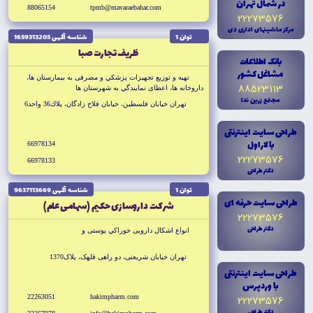
در شمال تهران
88065154
tpmb@mavaraebahar.com
22273576
مرکز ماشينهاى ادارى دى
توان 1
شناسه آگهى 1659313205
ظريف تجارت صبا
بانک اطلاعات
مشاغل کشور
تهيه و توزيع تجهيزات پزشكي و مصرفى به بيمارستان ها،
88523113
داروخانه ها، اعطاى نمايندگي به شهرستان ها
مجتمع زرين ندا
تهران خيابان فلسطين، خيابان فلاح زادگان، پلاك36 واحد6
طراحى سايت اينترنتى
با لاراول
66978134
22273576
66978133
دکتر طراحى
توان 1
شناسه آگهى 9637113669
طراحى سايت حرفه اى
شركت داروسازى حكيم (سهامى عام)
22273576
دکتر طراحى
انواع اشكال دارويى خوراكي پوستى و
تهران خيابان شريعتى، دو راهى قلهک، پلاک1370
طراحى سايت اينترنتى
با وردپرس
22263051
hakimpharm.com
22273576
دکتر طراحى