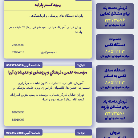
بهبود گستر پارايه
فروش دامنه رند
براى مشاغل غذايى
واردات دستگاه هاى پزشكي و آزمايشگاهى
22273576
گروه سايتهاى آى
تهران خيابان آفريقا، خيابان ناهيد شرقى، پلاك26 طبقه دوم
واحد5
تعميرات
دستگاه فکس
22059906
88523113
22054616
bgp@paraye.ir
مرکز ماشينهاى ادارى دى
توان 1
شناسه آگهى 8383720629
دستگاه مبدل
مؤسسه علمى، فرهنگي و پژوهشى نو انديشان آريا
فکس به اسکنر
88523113
آموزش، كاريابى، انتشارات، كانون تبليغات، برگزارى
مرکز ماشينهاى ادارى دى
سمينارها، جشن ها، كلاسهاى بازآموزى ويژه جامعه پزشكي و
داروسازى كشور
تهران خيابان كارگر شمالى، نرسيده به پمپ بنزين اميرآباد،
كوچه لاله، پلاك6 طبقه دوم واحد4
فروش دامنه رند
براى مشاغل پارچه
22273576
88009990
گروه سايتهاى آى
88010005
فروش
توان 1
شناسه آگهى 9393420388