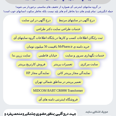
در گروه سايتهاى اينترنتى آى همواره از تخفيف هاى مناسبتى برخوردار مى شويد!
جمله انگيزشى: تمام پليدى هاى دنيا بخاطر آدم هاى پليد نيست بلکه بخاطر سکوت انسانهاى خوب است!
درج آگهى در سايتهاى مرتبط
درج آگهى در اين سايت
خدمات طراحى سايت دکتر طراحى
ثبت رايگان اطلاعات کسب و کارها در پايگاه اطلاعات گروه سايتهاى آى
خريد دامنه ى MrPharm.ir باقيمت 50 ميليون تومان
خدمات نگهدارى سرور و سايت
خيابان فاطمى
سايت زرين ندا
سايت مرکزى
تعميرات پرينتر
فروش کارتريج پرينتر
نمايندگي مجاز پرينتر کانن
نمايندگي مجاز HP
تعمير پرينتر در مناطق شمالى تهران
MIDCOM BABT CR0090 Transformer
فروشگاه اينترنتى دامنه هاى آى
موزیک انتخابی سایت
جهت درج آگهی بمنظور حضوری چشمگیر و منحصربفرد و