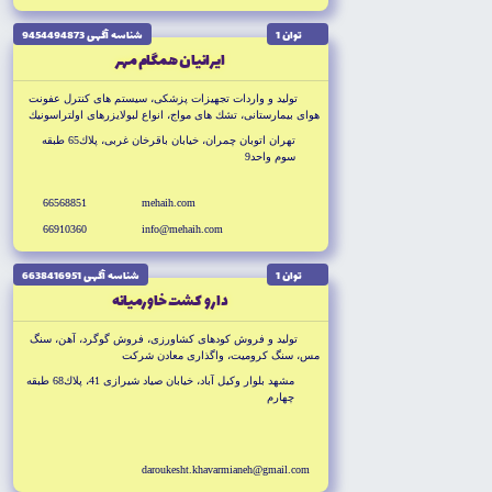
توان 1
شناسه آگهى 9454494873
ايرانيان همگام مهر
توليد و واردات تجهيزات پزشكى، سيستم هاى كنترل عفونت
هواى بيمارستانى، تشك هاى مواج، انواع لبولايزرهاى اولتراسونيك
دارو و كمپرسورى و اكسيژن ساز، دستگاه دريل و اره ارتوپدى،
تهران اتوبان چمران، خيابان باقرخان غربى، پلاك65 طبقه
انواع ويلچر ارتوپدى و بيمارستانى
سوم واحد9
66568851
mehaih.com
66910360
info@mehaih.com
توان 1
شناسه آگهى 6638416951
دارو كشت خاورميانه
توليد و فروش كودهاى كشاورزى، فروش گوگرد، آهن، سنگ
مس، سنگ كروميت، واگذارى معادن شركت
مشهد بلوار وكيل آباد، خيابان صياد شيرازى 41، پلاك68 طبقه
چهارم
daroukesht.khavarmianeh@gmail.com