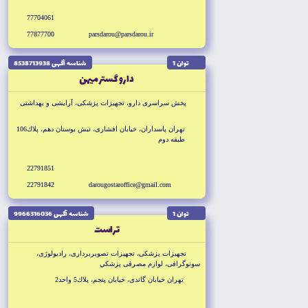
77704061
77877700
parsdarou@parsdarou.ir
توان 1
شناسه آگهى 8538713938
دارو گستر ميهن
پخش سراسرى دارو، تجهيزات پزشكى، آرايشى و بهداشتى
تهران پاسداران، خيابان افشارى، نبش بوستان دهم، پلاك106
طبقه دوم
22791851
22791842
darougostaroffice@gmail.com
توان 1
شناسه آگهى 9966316036
تراست
تجهيزات پزشكى، تجهيزات تصويربردارى، راديولوژى،
سونوگرافى، لوازم مصرفى پزشكي
تهران خيابان گاندى، خيابان پنجم، پلاك5 واحد2