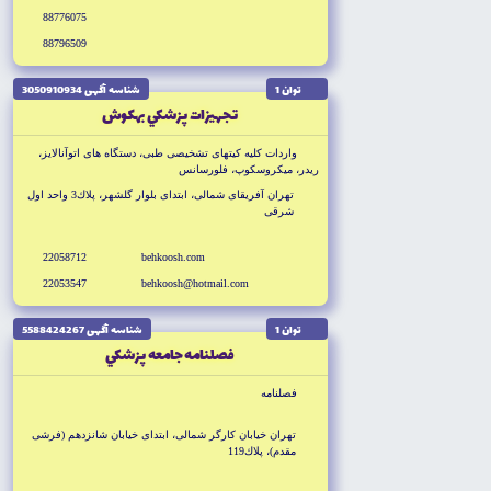
88776075
88796509
توان 1
شناسه آگهى 3050910934
تجهيزات پزشكي بهكوش
واردات كليه كيتهاى تشخيصى طبى، دستگاه هاى اتوآنالايز،
ريدر، ميكروسكوپ، فلورسانس
تهران آفريقاى شمالى، ابتداى بلوار گلشهر، پلاك3 واحد اول
شرقى
22058712
behkoosh.com
22053547
behkoosh@hotmail.com
توان 1
شناسه آگهى 5588424267
فصلنامه جامعه پزشكي
فصلنامه
تهران خيابان كارگر شمالى، ابتداى خيابان شانزدهم (فرشى
مقدم)، پلاك119