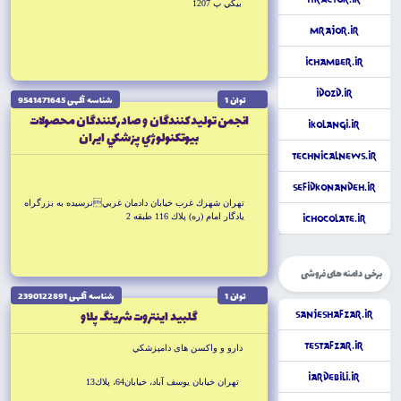
بيگي پ 1207
MrAjor.ir
iChamber.ir
iDozd.ir
توان 1
شناسه آگهى 9541471645
انجمن توليدكنندگان و صادركنندگان محصولات
iKolangi.ir
بيوتكنولوژي پزشكي ايران
TechnicalNews.ir
SefidKonandeh.ir
تهران شهرك غرب خيابان دادمان غربينرسيده به بزرگراه
يادگار امام (ره) پلاك 116 طبقه 2
iChocolate.ir
برخی دامنه های فروشی
توان 1
شناسه آگهى 2390122891
گلبيد اينتروت شرينگ پلاو
SanjeshAfzar.ir
TestAfzar.ir
دارو و واكسن هاى دامپزشكي
iArdebili.ir
تهران خيابان يوسف آباد، خيابان64، پلاك13