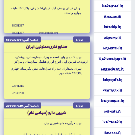
iBadansazi.ir
تهران خيابان يوسف آباد، خيابان64 شرقى، پلاك10/1 طبقه
چهارم واحد12
iKhazan.ir
88051397
iAlaedin.ir
88051397
info@imdle.org
OilPump.ir
توان 1
شناسه آگهى 6890321961
صنايع فلزى معلولين ايران
MrMateh.ir
توليد كننده و وارد كننده تجهيزات بيمارستانى، پزشكى،
iRadioTherapy.ir
ارتوپدى، فيزيوتراپى، انواع لوازم هتلينگ بيمارستان و مراكز
درمانى شامل : تخت، برانكارد، تخت معاينه
تهران پاسداران، سه راه ضرابخانه، نبش نگارستان چهارم،
MrKhodkar.ir
پلاك127 طبقه دوم
iAirCraft.ir
22841315
VentaFax.ir
22848200
iKarkhaneh.ir
توان 1
شناسه آگهى 2969017729
شيرين دارو (سهامى عام)
MrNaft.ir
iYaftAbad.ir
توليد فرآورده هاى شيرين بيان
iKhayat.ir
شيراز كيلومتر 8 بلوار نصر، نرسيده به نصرآباد