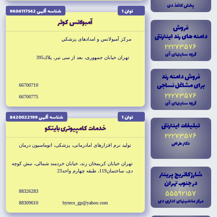
پخش کاغذ دى
توان 1
شناسه آگهى 9604117542
آمبولانس كوثر
فروش
دامنه هاى رند اينترنتى
مركز آمبولانس و امدادهاى پزشكي
22273576
گروه سايتهاى آى
تهران خيابان جمهورى، بعد از سى تير، پلاك395
فروش دامنه رند
براى مشاغل نساجى
66700710
22273576
66700775
گروه سايتهاى آى
توان 1
شناسه آگهى 8420022199
تبليغات اينترنتى
خدمات كامپيوترى بايتكو
22273576
دکتر طراحى
توليد نرم افزارهاى امادرمانى، پزشكى، اتوماسيون درمان
تهران خيابان كريمخان زند، خيابان خردمند شمالى، نبش كوچه
دى، ساختمان119، طبقه چهارم واحد23
شارژ کاتريج پرينتر
در جنوب تهران
55592157
88326283
مرکز ماشينهاى ادارى دى
88309610
byteco_gp@yahoo.com