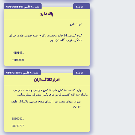
توان 1
شناسه آگهى 4069083441
پاك دارو
توليد دارو
كرج كيلومتر14 جاده مخصوص كرج، ضلع جنوبى جاده، خيابان
چيتگر جنوبى، گلستان نهم
44191451
44195939
توان 1
شناسه آگهى 4561018549
افراز كالا گستران
وارد كننده دستكش هاى لاتكس جراحى و ماسك جراحى،
ماسك سه لايه كشى، لباس هاى يكبار مصرف بيمارستانى،
تجهيزات پزشكي
تهران ميدان هفتم تير، ابتداى مفتح جنوبى، پلاك188 طبقه
چهارم
88860401
88845737