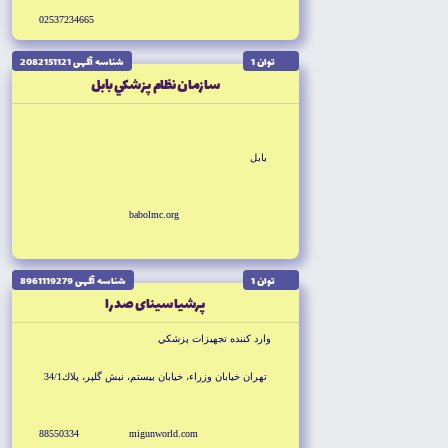
02537234665
توان 1
شناسه آگهى 2082151121
سازمان نظام پزشكي بابل
بابل
babolmc.org
توان 1
شناسه آگهى 8961119279
پرشيا سيناى صدرا
وارد كننده تجهيزات پزشكي
تهران خيابان وزراء، خيابان بيستم، نبش گلپر، پلاك34/1
88550334
migunworld.com