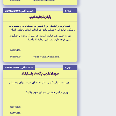
توان 1
شناسه آگهى 2991722049
ياران تجارت غرب
تهيه، توليد و تكميل انواع تجهيزات، مصنوعات و منسوجات
پزشكى، توليد انواع تشك، بالش در ابعادو اوزان مختلف، انواع
البسه ملزومات، پارچه اى و يكبار مصرف پزشكى، ادارى و
تهران جمهورى، خيابان اسكندرى، بين آذربايجان و چنگيزى،
خدماتى، تكميل انواع مصنوعات فلزى، پزشكي و ادارى
نبش كوچه طوس شرقى، پلاك339 واحد5
66915450
66569500
yaran.tejarat@yahoo.com
توان 1
شناسه آگهى 8592319104
هومان تجهيز گستر پاسارگاد
تجهيزات آزمايشگاهى و داروخانه اى، سيستمهاى مخابراتى
تهران خيابان فاطمى، خيابان سوم، پلاك3
88733978
88733978