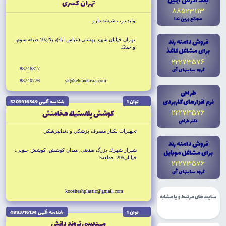
بانک آدرس ايميل
تهران كسرى
88523113
مجتمع زرين ندا
توليد درب شيشه دارو
فروش دامنه رند
تهران خيابان شهيد بهشتى (عباس آباد)، پلاك10 طبقه سوم،
واحد12
براى مشاغل کاغذ
22273576
گروه سايتهاى آى
88746317
88740776
sk@tehrankasra.com
طراحى
نرم افزارهاى کاربردى
توان 1
شناسه آگهى 5203916549
22273576
كوشش پلاستيك هخامنش
دکتر طراحى
تجهيزات يكبار مصرف پزشكي و دندانپزشكي
فروش دامنه رند
براى مشاغل موبايل
شيراز شهرك بزرگ صنعتى، ميدان كوشش، كوشش جنوبى،
خيابان205، قطعه5
22273576
گروه سايتهاى آى
koosheshplastic@gmail.com
سایت های مرتبط و یا مشابه
توان 1
شناسه آگهى 4883716134
مهندسى تروند دانش