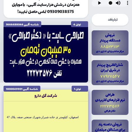
همزمان در شش هزار سایت آگهی، با موبایل
09309038575 تماس حاصل نمایید!
تبلیغات
توان 4
شناسه آگهى 5666488044
فروش
دستگاه پرينتر
88523113
مرکز ماشينهاى ادارى دى
شارژ کاتريج پرينتر
در شرق تهران
77927547
مرکز ماشينهاى ادارى دى
توان 1
شناسه آگهى 1000049901
طراحى
شركت گل دارو
نرم افزارهاى کاربردى
22273576
دکتر طراحى
اصفهان، كيلومتر ى جاده شيراز،شهرك صنعتى صفه، پلاك 47
فروش دامنه رند
براى مشاغل مبلمان