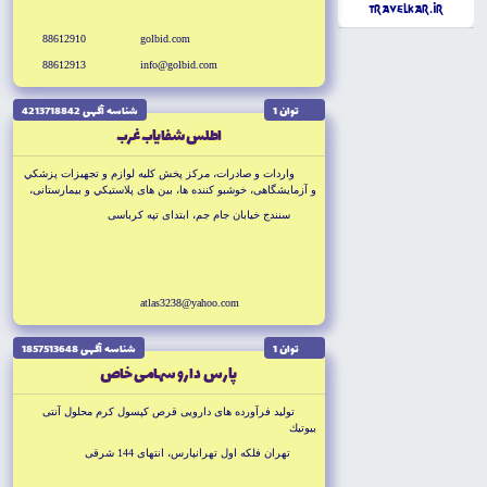
TravelKar.ir
88612910
golbid.com
88612913
info@golbid.com
توان 1
شناسه آگهى 4213718842
اطلس شفاياب غرب
واردات و صادرات، مركز پخش كليه لوازم و تجهيزات پزشكي
و آزمايشگاهى، خوشبو كننده ها، بين هاى پلاستيكي و بيمارستانى،
پوليشه هاى بيمارستانى، ست هاى آموزشى، آزمايشگاهى، ماكت
سنندج خيابان جام جم، ابتداى تپه كرباسى
هاى اتومكانيك
atlas3238@yahoo.com
توان 1
شناسه آگهى 1857513648
پارس دارو سهامى خاص
توليد فرآورده هاى دارويى قرص كپسول كرم محلول آنتى
بيوتيك
تهران فلكه اول تهرانپارس، انتهاى 144 شرقى