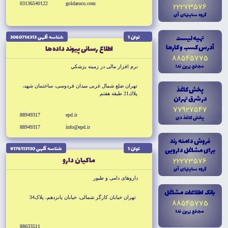
03136540122
goldaruco.com
22273576
گروه سايتهاى آى
تهيه ليست
توان 1
شناسه آگهى 3060714313
آدرس کسب و کارها
اطلاع رسانى پيوند داده ها
88545775
مجتمع زرين ندا
نرم افزار مالى در زمينه پزشكي
تهران ضلع شمال غربى ميدان فردوسى، ساختمان شهد،
پخش کاغذ
پلاك21 طبقه هفتم
در شرق تهران
77927547
88949317
epd.ir
پخش کاغذ دى
88949317
info@epd.ir
فروش دامنه رند
براى مشاغل دارويى
توان 1
شناسه آگهى 9176113130
ماكيان دارو
22273576
گروه سايتهاى آى
داروهاى دامى و طيور
بانک اطلاعات مشاغل
تهران خيابان كارگر شمالى، خيابان پانزدهم، پلاک34
88545775
مجتمع زرين ندا
88633511