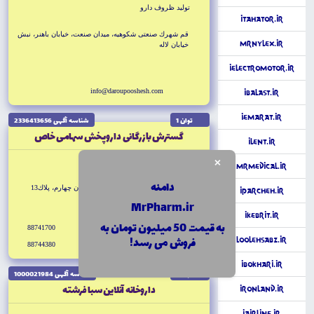
توليد ظروف دارو
iTahator.ir
قم شهرك صنعتى شكوهيه، ميدان صنعت، خيابان باهنر، نبش
MrNylex.ir
خيابان لاله
iElectroMotor.ir
info@daroupooshesh.com
iBalast.ir
iEmarat.ir
توان 1
شناسه آگهى 2336413656
گسترش بازرگانى داروپخش سهامى خاص
iLent.ir
×
واردات و صادرات دارو
MrMedical.ir
دامنه
تهران خيابان قائم مقام فراهانى، خيابان چهارم، پلاك13
iParcheh.ir
MrPharm.ir
iKebrit.ir
به قیمت 50 میلیون تومان به
88741700
dtpc.org
فروش می رسد!
LoolehSabz.ir
88744380
info@dtpc.org
iBokhari.ir
توان 1
شناسه آگهى 1000021984
داروخانه آنلاين سبا فرشته
ironLand.ir
iAirline.ir