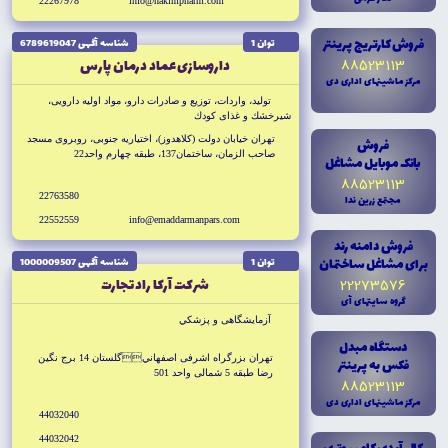
22267978
info@hakimpharm.com
فروش کارتريج پرينتر
توان 1
شناسه آگهى 6789619047
88523113
داروسازى عماد درمان پارس
مرکز ماشينهاى ادارى دى
توليد، واردات، توزيع و صادرات دارو، مواد اوليه دارويى،
شيرخشك و غذاى كودك
تهران خيابان دولت (كلاهدوز)، اختياريه جنوبى، روبروى مسجد
فروش
صاحب الزمان، ساختمان137، طبقه چهارم واحد22
بانک موبايل مشاغل
88523113
22763580
مجتمع زرين ندا
22552559
info@emaddarmanpars.com
فروش دامنه رند
براى مشاغل ساختمان
توان 1
شناسه آگهى 1000009507
شركت آركا راد تجارت
22273576
گروه سايتهاى آى
آزمايشگاهى و پزشكي
دستگاه مبدل
تهران بزرگراه اشرفى اصفهانيگلستان 14 برج نگين
فکس به پرينتر
رضا طبقه 5 شمالى واحد 501
88523113
مرکز ماشينهاى ادارى دى
44032040
44032042