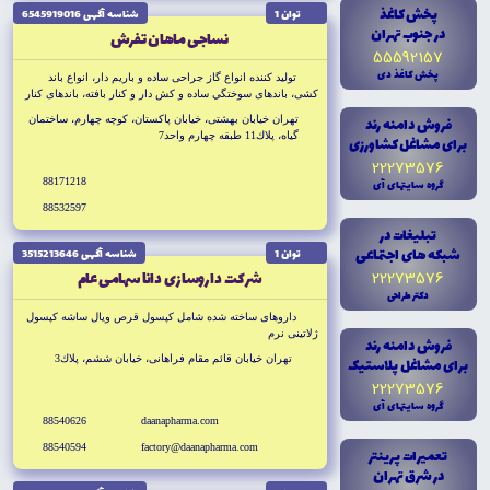
پخش کاغذ
توان 1
شناسه آگهى 6545919016
در جنوب تهران
نساجى ماهان تفرش
55592157
پخش کاغذ دى
توليد كننده انواع گاز جراحى ساده و باريم دار، انواع باند
كشى، باندهاى سوختگي ساده و كش دار و كنار بافته، باندهاى كنار
بافته زخم بندى، مش، پنيات، استاگينت، تهيه و توزيع انواع
فروش دامنه رند
تهران خيابان بهشتى، خيابان پاكستان، كوچه چهارم، ساختمان
تجهيزات پزشكي
گياه، پلاك11 طبقه چهارم واحد7
براى مشاغل کشاورزى
22273576
88171218
گروه سايتهاى آى
88532597
تبليغات در
شبکه هاى اجتماعى
توان 1
شناسه آگهى 3515213646
22273576
شركت داروسازى دانا سهامى عام
دکتر طراحى
داروهاى ساخته شده شامل كپسول قرص ويال ساشه كپسول
ژلاتينى نرم
فروش دامنه رند
تهران خيابان قائم مقام فراهانى، خيابان ششم، پلاك3
براى مشاغل پلاستيک
22273576
گروه سايتهاى آى
88540626
daanapharma.com
88540594
factory@daanapharma.com
تعميرات پرينتر
در شرق تهران