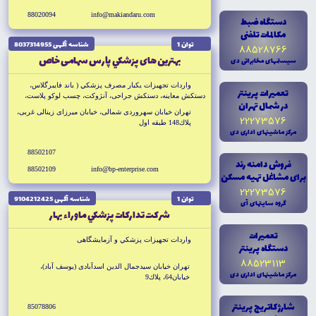
88020094
info@makiandaru.com
دستگاه ضبط
مکالمات تلفنى
توان 1
شناسه آگهى 8037314955
88528766
بهترين هاى پزشكي پارس سهامى خاص
سيستمهاى مخابراتى دى
واردات تجهيزات يكبار مصرف پزشكي ( باند فايبرگلاس،
تعميرات پرينتر
دستكش معاينه، دستكش جراحى، آنژوكت، چسب لوكو پلاست،
در شمال تهران
چسب ضد حساسيت، ژل سونوگرافى، كارديوگرافى و...)
تهران خيابان سهروردى شمالى، خيابان ميرزاى زينالى غربى،
22273576
پلاك148 طبقه اول
مرکز ماشينهاى ادارى دى
88502107
فروش دامنه رند
88502109
info@bp-enterprise.com
براى مشاغل تهيه مسکن
22273576
توان 1
شناسه آگهى 9104212425
گروه سايتهاى آى
شركت تداركات پزشكي ماوراء بهار
تعميرات
واردات تجهيزات پزشكي و آزمايشگاهى
دستگاه پرينتر
88523113
تهران خيابان سيدجمال الدين اسدآبادى (يوسف آباد)،
مرکز ماشينهاى ادارى دى
خيابان64، پلاك9
شارژ کاتريج پرينتر
85078806