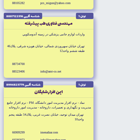
88105282
pcs_migun@yahoo.com
توان 1
شناسه آگهى 8887122516
مهندسى فناورى طب پيشرفته
واردات لوازم جانبى پزشكي در زمينه آندوسكوپي
تهران خيابان سهروردى شمالى، خيابان هويزه شرقى، پلاك46
طبقه ششم واحد12
88734700
88523406
info@amt-co.net
توان 1
شناسه آگهى 8994823779
ايمن افزار شايگان
نماد - نرم افزار مديريت امور دانشگاه، PM - نرم افزار جامع
مديريت و نگهدارى و تعميرات، داروخانه - مديريت امور داروخانه
و ده ها نرم افزار تخصصى و سفارشى ديگر
تهران ميدان توحيد، خيابان نصرت غربى، پلاك54 طبقه پنجم
واحد10
66909299
imenafzar.com
66595972
info@imenafzar.com