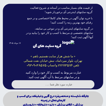
از قيمت هاى بسيار مناسب در آستانه ى شروع فعاليت
گروه سايتهاى اينترنتى آى برخوردار شويد!
با خريد توان آگهى در محيط هاى کاملا اختصاصى و در جمع
رقباى خود بهترين رتبه را کسب کنيد!
در گروه سايتهاى اينترنتى آى و در تنوعى بى سابقه،
سايتهاى تخصصى ى مرتبط با کسب و کار خود را بيابيد و در
آنها آگهى ثبت کنيد!
۱۷ مرداد ۱۴۰۵
گروه سایت های آی
« ما شش هزار سایت هستیم باهم »
تهران، بلوار میرداماد، نبش خیابان نفت شمالی
09309038575
22273576
تلفن
واتساپ
عبارت مربوط به کسب و کار خود را وارد کنید
و در سایتهای مرتبط با آن، آگهی ثبت کنید:
جايگاه شايسته و منحصربفرد درج آگهى و تبليغات براى كسب و
كارهاى فعال در زمينه
پزشكي + كالاى پزشكي + دارو + داروخانه + داروسازى