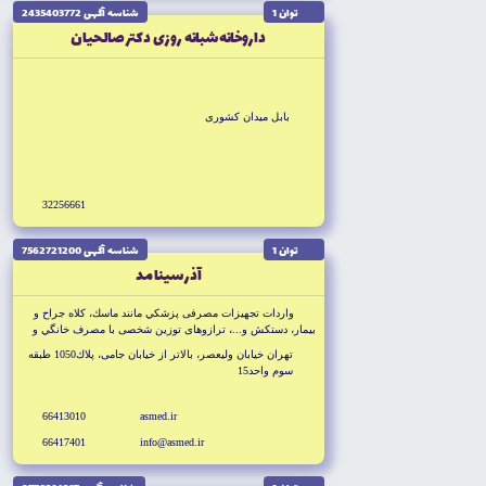
توان 1
شناسه آگهى 2435403772
داروخانه شبانه روزى دكتر صالحيان
بابل ميدان كشورى
32256661
توان 1
شناسه آگهى 7562721200
آذر سينا مد
واردات تجهيزات مصرفى پزشكي مانند ماسك، كلاه جراح و
بيمار، دستكش و...، ترازوهاى توزين شخصى با مصرف خانگي و
باشگاهى
تهران خيابان وليعصر، بالاتر از خيابان جامى، پلاك1050 طبقه
سوم واحد15
66413010
asmed.ir
66417401
info@asmed.ir