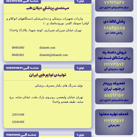
توان 1
شناسه آگهى 5423312354
77927547
مهندسى پزشكي ديلان طب
مرکز ماشينهاى ادارى دى
واردات تجهيزات پزشكي و دندانپزشکي (دستگاههاى اتوكلاو و
پخش کاغذ دى
اولترا سونيك كلينر، يوروديناميك و...)
88545885
تهران خيابان ميرزاى شيرازى، كوچه شهدا، پلاك22 واحد13
پخش کاغذ دى
88481860
dilanteb.com
فروش دامنه رند
88481861
dilanteb@dilanteb.com
براى مشاغل فست فود
22273576
توان 1
شناسه آگهى 8389915691
گروه سايتهاى آى
توليدى لوازم طبى ايران
تعميرات پرينتر
توليد سرنگ هاى يكبار مصرف پزشكي
در جنوب تهران
55592157
تهران خيابان وليعصر، روبروى پارك ملت، خيابان سايه، برج
مرکز ماشينهاى ادارى دى
سايه، طبقه هشتم واحد6
خدمات توليد محتوا
22011048
22273576
22045409
دکتر طراحى
توان 1
شناسه آگهى 1118313153