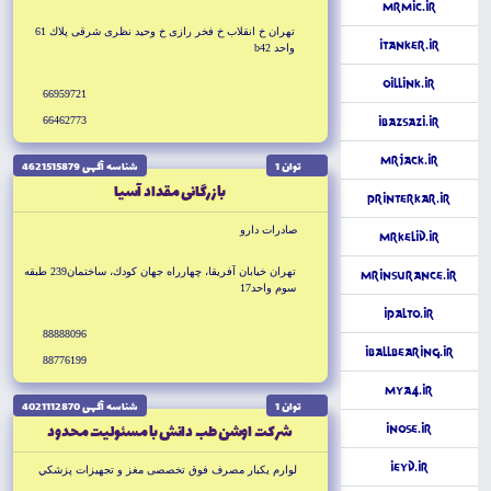
MrMic.ir
تهران خ انقلاب خ فخر رازى خ وحيد نظرى شرقى پلاك 61
iTanker.ir
واحد b42
OilLink.ir
66959721
66462773
iBazsazi.ir
MrJack.ir
توان 1
شناسه آگهى 4621515879
بازرگانى مقداد آسيا
PrinterKar.ir
صادرات دارو
MrKelid.ir
تهران خيابان آفريقا، چهارراه جهان كودك، ساختمان239 طبقه
MrInsurance.ir
سوم واحد17
iPalto.ir
88888096
iBallbearing.ir
88776199
MyA4.ir
توان 1
شناسه آگهى 4021112870
شركت اوشن طب دانش با مسئوليت محدود
iNose.ir
iEyd.ir
لوارم يكبار مصرف فوق تخصصى مغز و تجهيزات پزشكي