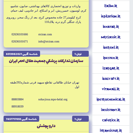
iJajim.ir
واردات و توزيع انحصارى كالاهاى بهداشتى، صابون، شامپو،
كرم، لوسيون، خميرريش، ابر و اسكاچ، ابر جادويى، ليف حمام،
ميكرو فايبر، محصولات قابل عرضه در داروخانه ها و سوپرماركت
iEpilation.ir
كرج كيلومتر27 جاده مخصوص كرج، بعد از رنگ سحر، روبروى
ها
پارك جنگلى گرم دره، پلاك110
iKhatar.ir
02636101666
stciran.com
MrClassic.ir
02636101671
info@stciran.com
iBerenj.ir
توان 1
شناسه آگهى 8513982021
iPesteh.ir
سازمان تداركات پزشكي جمعيت هلال احمر ايران
iZargar.ir
iBazyaft.ir
تهران خيابان طالقانى تقاطع سپهبد قرنى شماره292طبقه
اول
VitaMall.ir
88803884
soha-jissa.mpo-helal.org
iPetrochemical.ir
88918039
iAssistant.ir
توان 1
شناسه آگهى 7457717055
CafeRice.ir
دارو پوشش
iTransistor.ir