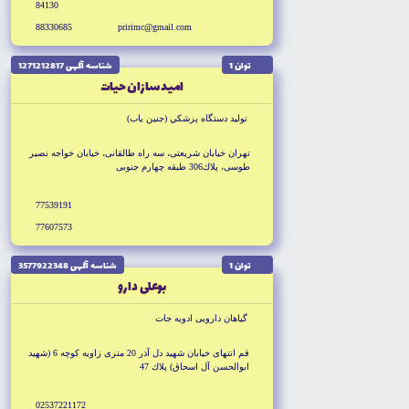
84130
88330685
pririmc@gmail.com
توان 1
شناسه آگهى 1271212817
اميد سازان حيات
توليد دستگاه پزشكي (جنين ياب)
تهران خيابان شريعتى، سه راه طالقانى، خيابان خواجه نصير
طوسى، پلاك306 طبقه چهارم جنوبى
77539191
77607573
توان 1
شناسه آگهى 3577922348
بوعلى دارو
گياهان دارويى ادويه جات
قم انتهاى خيابان شهيد دل آذر 20 مترى زاويه كوچه 6 (شهيد
ابوالحسن آل اسحاق) پلاك 47
02537221172